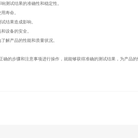
影响测试结果的准确性和稳定性。
使用寿命。
测试结果造成影响。
员和设备的安全。
地了解产品的性能和质量状况。
照正确的步骤和注意事项进行操作，就能够获得准确的测试结果，为产品