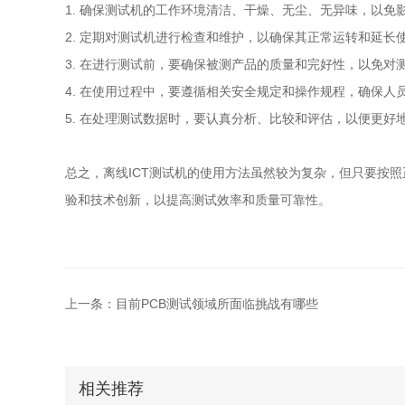
1. 确保测试机的工作环境清洁、干燥、无尘、无异味，以免
2. 定期对测试机进行检查和维护，以确保其正常运转和延长
3. 在进行测试前，要确保被测产品的质量和完好性，以免对
4. 在使用过程中，要遵循相关安全规定和操作规程，确保人
5. 在处理测试数据时，要认真分析、比较和评估，以便更好
总之，离线ICT测试机的使用方法虽然较为复杂，但只要按
验和技术创新，以提高测试效率和质量可靠性。
上一条：目前PCB测试领域所面临挑战有哪些
相关推荐