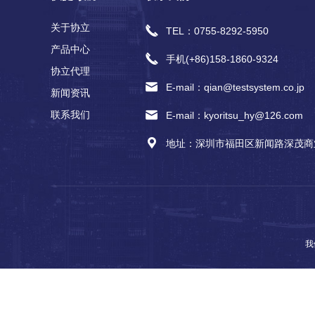
关于协立
TEL：0755-8292-5950
产品中心
手机(+86)158‐1860‐9324
协立代理
E-mail：qian@testsystem.co.jp
新闻资讯
联系我们
E-mail：kyoritsu_hy@126.com
地址：深圳市福田区新闻路深茂商业
我