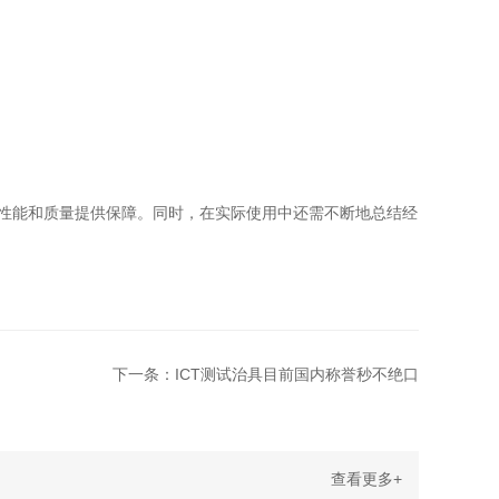
的性能和质量提供保障。同时，在实际使用中还需不断地总结经
下一条：ICT测试治具目前国内称誉秒不绝口
查看更多+