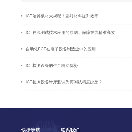
ICT治具板材大揭秘！选对材料提升效率
​ICT在线测试技术应用的原则，保障在线精准高效！
自动化FCT在电子设备制造业中的应用
ICT检测设备的生产辅助优势
ICT检测设备针床测试为何测试精度缺乏？
快捷导航
联系我们