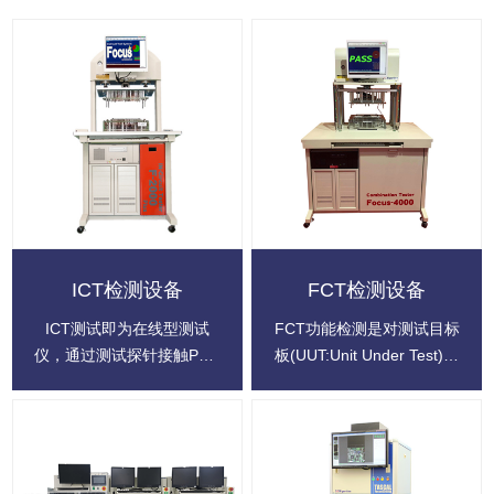
ICT检测设备
FCT检测设备
ICT测试即为在线型测试
FCT功能检测是对测试目标
仪，通过测试探针接触PCB
板(UUT:Unit Under Test)提
layout出来的测试点来检测
供模拟的运行环境(激励和
PCBA的线路开路、短路、
负载)，使其工作于各种设
所有零件的焊接情况。协立
计状态，从而获取到各个状
日本制造的离线ICT检测设
态的参数来验证UUT的功
备Focus-2000和自动化
能好坏的测试方法。FCT测