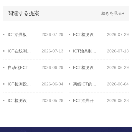
関連する提案
続きを見る+
ICT治具板材大揭秘！选对材料提升效率
2026-07-29
FCT检测设备全流程！高效工作原来如此简单
2026-07-29
​ICT在线测试技术应用的原则，保障在线精准高效！
2026-07-13
ICT治具制作需要什么设备和材料
2026-07-13
自动化FCT在电子设备制造业中的应用
2026-06-29
FCT检测设备它的主要测试对象
2026-06-29
ICT检测设备的生产辅助优势
2026-06-04
离线ICT的通用功能及特别功能
2026-06-04
ICT检测设备针床测试为何测试精度缺乏？
2026-05-28
FCT治具开发过程要注意的细节和关键点
2026-05-28