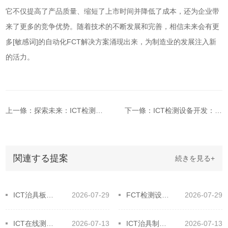
它不仅提高了产品质量、缩短了上市时间并降低了成本，还为企业带
来了更多的竞争优势。随着技术的不断发展和完善，相信未来会有更
多[敏感词]的自动化FCT解决方案涌现出来，为制造业的发展注入新
的活力。
上一條：探索未来：ICT检测设备的革新之旅
下一條：ICT检测设备开发：理论揭秘与实践应用！
関連する提案
続きを見る+
ICT治具板材大揭秘！选对材料提升效率
2026-07-29
FCT检测设备全流程！高效工作原来如此简单
2026-07-29
​ICT在线测试技术应用的原则，保障在线精准高效！
2026-07-13
ICT治具制作需要什么设备和材料
2026-07-13