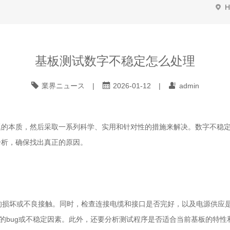
H
基板测试数字不稳定怎么处理
業界ニュース
|
2026-01-12
|
admin
题的本质，然后采取一系列科学、实用和针对性的措施来解决。数字不稳
分析，确保找出真正的原因。
显的损坏或不良接触。同时，检查连接电缆和接口是否完好，以及电源供应
已知的bug或不稳定因素。此外，还要分析测试程序是否适合当前基板的特性