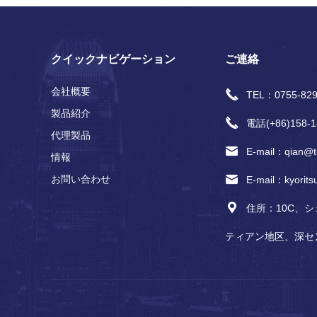
クイックナビゲーション
ご連絡
会社概要
TEL：0755-829
製品紹介
電話(+86)158‐1
代理製品
E-mail：qian@te
情報
お問い合わせ
E-mail：kyorit
住所：10C、
ティアン地区、深セ