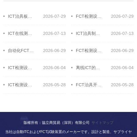
ICT治具板材大揭秘！选对材料提升效率
2026-07-29
FCT检测设备全流程！高效工作原来如此简单
2026-07-29
​ICT在线测试技术应用的原则，保障在线精准高效！
2026-07-13
ICT治具制作需要什么设备和材料
2026-07-13
自动化FCT在电子设备制造业中的应用
2026-06-29
FCT检测设备它的主要测试对象
2026-06-29
ICT检测设备的生产辅助优势
2026-06-04
离线ICT的通用功能及特别功能
2026-06-04
ICT检测设备针床测试为何测试精度缺乏？
2026-05-28
FCT治具开发过程要注意的细节和关键点
2026-05-28
版權所有：協立商貿易（深圳）有限公司
サイトマップ
当社は自動ITCおよびFCT試験装置のメーカーです。設計と製造、サプライヤ