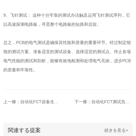
9、飞针测试： 这种十分牢靠的测试办法触及运用飞针测试序列，它
以高速探测电路板，寻觅整个电路板的短路和启齿。
总之，PCB的电气测试是确保其性能和质量的重要环节。经过制定细
致的测试方案、准备适宜的测试设备、选择适宜的测试点、停止各项
电气性能的测试和剖析，能够有效地检测和处理电气毛病，进步PCB
的质量和牢靠性。
上一條：自动化FCT设备生产辅助优势
下一條：自动化FCT测试负载连接不上
関連する提案
続きを見る+