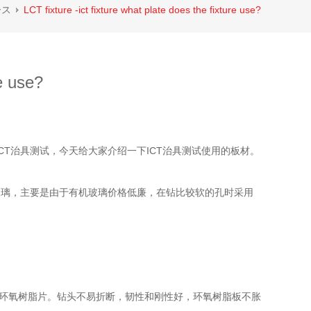
ース
LCT fixture -ict fixture what plate does the fixture use?
re use?
CT治具测试，今天给大家介绍一下
ICT治具
测试使用的板材。
玻璃，主要是由于有机玻璃价格低廉，在钻比较软的孔时采用
环氧树脂片。钻头不易折断，韧性和刚性好，环氧树脂板不胀