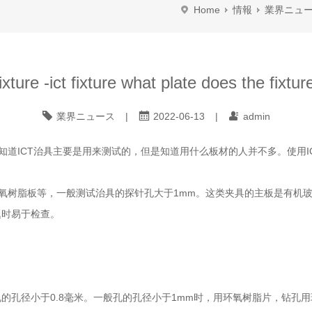
Home
情報
業界ニュ
xture -ict fixture what plate does the fixtu
業界ニュース
|
2022-06-13
|
admin
道ICT治具主要是用来测试的，但是知道用什么板材的人并不多。使用I
氧树脂板等，一般测试治具的探针孔大于1mm。这类夹具的主板是有机
题时易于检查。
孔径小于0.8毫米。一般孔的孔径小于1mm时，用环氧树脂片，钻孔用