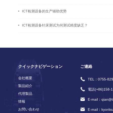
ICT检测设备的生产辅助优势
ICT检测设备针床测试为何测试精度缺乏？
クイックナビゲーション
ご連絡
会社概要
TEL：0755-829
製品紹介
電話(+86)158‐1
代理製品
E-mail：qian@te
情報
お問い合わせ
E-mail：kyorit