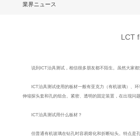
業界ニュース
LCT fi
说到
ICT治具
测试，相信很多朋友都不陌生。虽然大家都知
ICT治具
测试使用的板材一般有亚克力（有机玻璃）、环
伸缩探头套和孔的组合。紧密、透明的固定装置，在出现问
ICT治具
测试用什么板材？
但普通有机玻璃在钻孔时容易熔化和折断钻头。特点是孔的